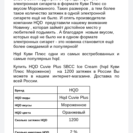
электронная сигарета в формате Куви Плюс со 
вкусом Морожанного.
Таких размеров , а тем более 
такое количество затяжек в одной электронной 
сигарете ещё не было. И опять производители 
компании HQD  представили нашему внимание 
Новинку , которая займёт достойное место у 
любителей подымить . А благодаря  новым вкусом, 
которых ещё не было ни в одном формате 
электронных сигарет - это новинка становится ещё 
более ожидаемой и популярной!
Hqd Куви Плюс одни из самых востребованных и 
самые популярных hqd. 
Купить 
HQD Cuvie Plus SBCC Ice Cream (hqd Куви 
Плюс Мороженое)   
на 1200 затяжек в России Вы 
можете в нашем интернет-магазине. Доставка по 
всей России. 
HQD
Бренд
Hqd Cuvie Plus
HQD виды
Мороженное
HQD вкусы
Оранжевый
HQD цвета
1200
Сколько затяжек HQD
2 %
Сколько никотина HQD