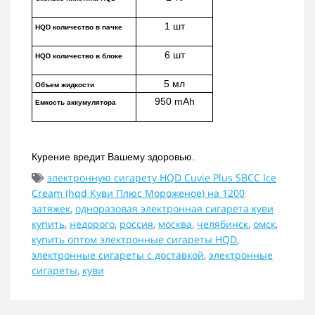
1 шт
HQD количество в пачке
6 шт
HQD количество в блоке
5 мл
Объем жидкости
950 mAh
Емкость аккумулятора
Курение вредит Вашему здоровью.
электронную сигарету HQD Cuvie Plus SBCC Ice
Cream (hqd Куви Плюс Мороженое) на 1200
затяжек
,
одноразовая электронная сигарета куви
купить
,
недорого
,
россия
,
москва
,
челябинск
,
омск
,
купить оптом электронные сигареты HQD
,
электронные сигареты с доставкой
,
электронные
сигареты
,
куви