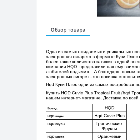
Обзор товара
Одна из самых ожидаемых и уникальных нови
электронная сигарета в формате Куви Плюс 
более такое количество затяжек в одной эле
компании HQD  представили нашему внимание
любителей подымить . А благодаря  новым в
электронных сигарет - это новинка станови
Hqd Куви Плюс одни из самых востребованны
Купить 
HQD Cuvie Plus Tropical Fruit (hqd Тр
нашем интернет-магазине. Доставка по всей 
HQD
Бренд
Hqd Cuvie Plus
HQD виды
Тропические 
HQD вкусы
Фрукты
Оранжевый
HQD цвета