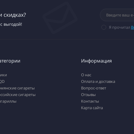
и скидках?
с выгодой!
Я прочитал
В
атегории
Информация
тики
О нас
QD
Оплата и доставка
рмянские сигареты
Вопрос-ответ
ссийские сигареты
Отзывы
игариллы
Контакты
Карта сайта