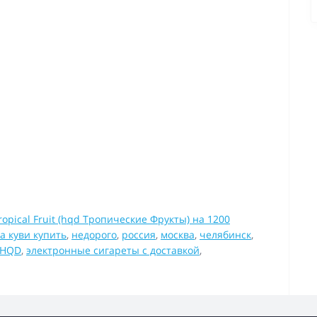
opical Fruit (hqd Тропические Фрукты) на 1200
а куви купить
,
недорого
,
россия
,
москва
,
челябинск
,
 HQD
,
электронные сигареты с доставкой
,