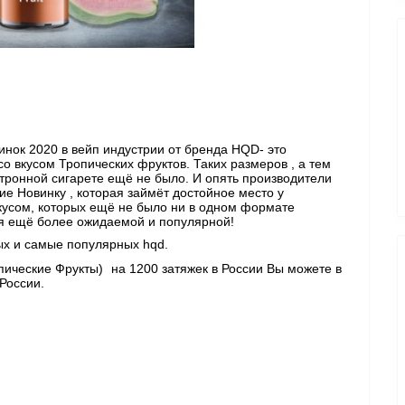
нок 2020 в вейп индустрии от бренда HQD- это 
со вкусом Тропических фруктов.
Таких размеров , а тем 
ктронной сигарете ещё не было. И опять производители 
 Новинку , которая займёт достойное место у 
кусом, которых ещё не было ни в одном формате 
тся ещё более ожидаемой и популярной!
х и самые популярных hqd. 
опические Фрукты)  
на 1200 затяжек в России Вы можете в 
России. 