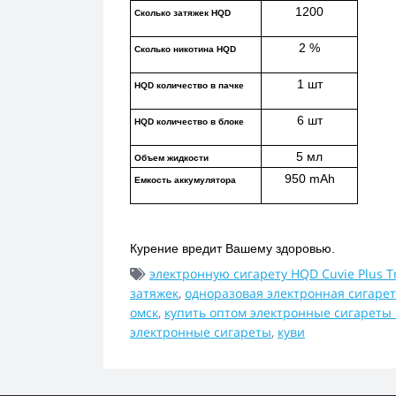
1200
Сколько затяжек HQD
2 %
Сколько никотина HQD
1 шт
HQD количество в пачке
6 шт
HQD количество в блоке
5 мл
Объем жидкости
950 mAh
Емкость аккумулятора
Курение вредит Вашему здоровью.
электронную сигарету HQD Cuvie Plus Tr
затяжек
,
одноразовая электронная сигарет
омск
,
купить оптом электронные сигареты
электронные сигареты
,
куви