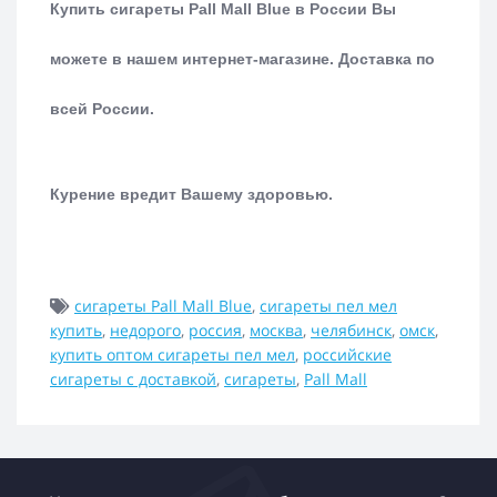
Купить сигареты Pall Mall Blue в России Вы
можете в нашем интернет-магазине.
Доставка по
всей России.
Курение вредит Вашему здоровью.
сигареты Pall Mall Blue
,
сигареты пел мел
купить
,
недорого
,
россия
,
москва
,
челябинск
,
омск
,
купить оптом сигареты пел мел
,
российские
сигареты с доставкой
,
сигареты
,
Pall Mall