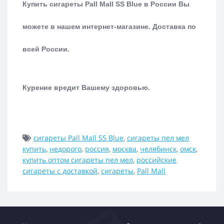
Купить сигареты Pall Mall SS Blue в России Вы
можете в нашем интернет-магазине.
Доставка по
всей России.
Курение вредит Вашему здоровью.
сигареты Pall Mall SS Blue
,
сигареты пел мел
купить
,
недорого
,
россия
,
москва
,
челябинск
,
омск
,
купить оптом сигареты пел мел
,
российские
сигареты с доставкой
,
сигареты
,
Pall Mall