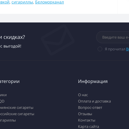
авкой
,
сигариллы
,
Беломорканал
и скидках?
с выгодой!
Я прочитал
В
атегории
Информация
тики
О нас
QD
Оплата и доставка
рмянские сигареты
Вопрос-ответ
ссийские сигареты
Отзывы
игариллы
Контакты
Карта сайта