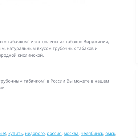
м табачком" изготовлены из табаков Вирджиния,
м, натуральным вкусом трубочных табаков и
ородной кислинокой.
рубочным табачком" в России Вы можете в нашем
сии.
ые)
,
купить
,
недорого
,
россия
,
москва
,
челябинск
,
омск
,