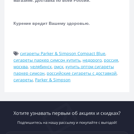
магазине.
Доставка по всей России.
Курение вредит Вашему здоровью.
сигареты Parker & Simpson Compact Blue
,
сигареты паркер симсон купить
,
недорого
,
россия
,
москва
,
челябинск
,
омск
,
купить оптом сигареты
паркер симсон
,
российские сигареты с доставкой
,
сигареты
,
Parker & Simpson
Хотите узнавать первым об акциях и скидках?
Подпишитесь на нашу рассылку и покупайте с выгодой!