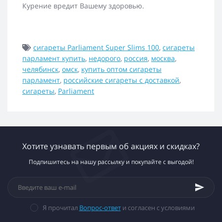
Курение вредит Вашему здоровью.
сигареты Parliament Super Slims 100
,
сигареты
парламент купить
,
недорого
,
россия
,
москва
,
челябинск
,
омск
,
купить оптом сигареты
парламент
,
российские сигареты с доставкой
,
сигареты
,
Parliament
Хотите узнавать первым об акциях и скидках?
Подпишитесь на нашу рассылку и покупайте с выгодой!
Я прочитал
Вопрос-ответ
и согласен с условиями