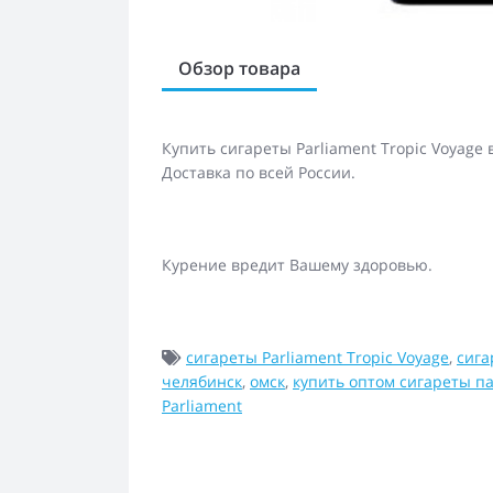
Обзор товара
Купить сигареты Parliament Tropic Voyage
Доставка по всей России.
Курение вредит Вашему здоровью.
сигареты Parliament Tropic Voyage
,
сига
челябинск
,
омск
,
купить оптом сигареты п
Parliament