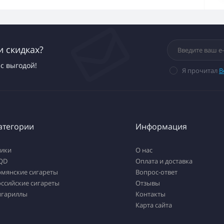
и скидках?
с выгодой!
Я прочитал
В
атегории
Информация
тики
О нас
QD
Оплата и доставка
рмянские сигареты
Вопрос-ответ
ссийские сигареты
Отзывы
игариллы
Контакты
Карта сайта