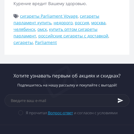
Курение вредит Вашему здоровью.
сигареты Parliament Voyage
,
сигареты
парламент купить
,
недорого
,
россия
,
москва
,
челябинск
,
омск
,
купить оптом сигареты
парламент
,
российские сигареты с доставкой
,
сигареты
,
Parliament
Хотите узнавать первым об акциях и скидках?
Подпишитесь на нашу рассылку и покупайте с выгодой!
Я прочитал
Вопрос-ответ
и согласен с условиями