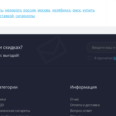
ть
,
недорого
,
россия
,
москва
,
челябинск
,
омск
,
купить
ставкой
,
сигариллы
и скидках?
с выгодой!
Я прочитал
В
атегории
Информация
тики
О нас
QD
Оплата и доставка
рмянские сигареты
Вопрос-ответ