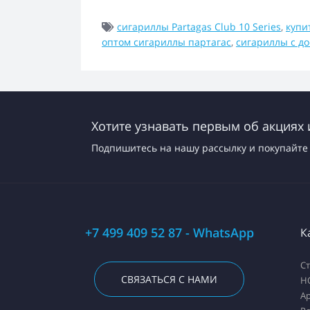
сигариллы Partagas Club 10 Series
,
купи
оптом сигариллы партагас
,
сигариллы с до
Хотите узнавать первым об акциях 
Подпишитесь на нашу рассылку и покупайте 
+7 499 409 52 87 - WhatsApp
К
С
СВЯЗАТЬСЯ С НАМИ
H
А