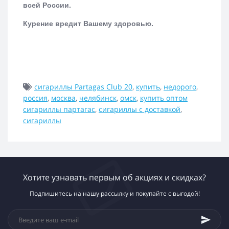
всей России.
Курение вредит Вашему здоровью.
сигариллы Partagas Club 20
,
купить
,
недорого
,
россия
,
москва
,
челябинск
,
омск
,
купить оптом
сигариллы партагас
,
сигариллы с доставкой
,
сигариллы
Хотите узнавать первым об акциях и скидках?
Подпишитесь на нашу рассылку и покупайте с выгодой!