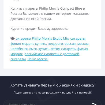
Купить сигареты Philip Morris Compact Blue в
России Вы можете в нашем интернет-магазине.
Доставка по всей России.
Курение вредит Вашему здоровью.
сигареты Philip Morris Exotic Mix
,
сигареты
филип моррис купить
,
недорого
,
россия
,
москва
,
челябинск
,
омск
,
купить оптом сигареты филип
моррис
,
российские сигареты с доставкой
,
сигареты
,
Philip Morris
Хотите узнавать первым об акциях и скидках?
Подпишитесь на нашу рассылку и покупайте с выгодой!