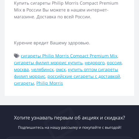
Купить сигареты Philip Morris Compact Premium
Mix в России Вы можете в нашем интернет-
магазине. Доставка по всей России.
Курение вредит Вашему здоровью.
сигареты Philip Morris Compact Premium Mix
,
сигареты филип моррис купить
,
недорого
,
россия
,
москва
,
челябинск
,
омск
,
купить оптом сигареты
филип моррис
,
российские сигареты с доставкой
,
сигареты
,
Philip Morris
Хотите узнавать первым об акциях и скидках?
Подпишитесь на нашу рассылку и покупайте с выгодой!