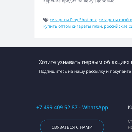
Курение вредит Вашему здоровью.
сигареты Play Shot-mix
,
сигареты плэй 
купить оптом сигареты плэй
,
российские с
Хотите узнавать первым об акциях 
Подпишитесь на нашу рассылку и покупайте 
+7 499 409 52 87 - WhatsApp
К
С
СВЯЗАТЬСЯ С НАМИ
H