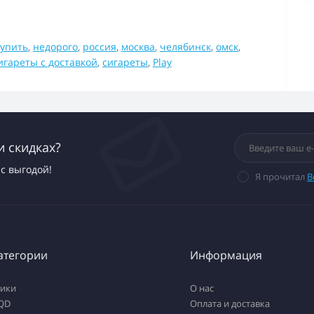
купить
,
недорого
,
россия
,
москва
,
челябинск
,
омск
,
игареты с доставкой
,
сигареты
,
Play
и скидках?
с выгодой!
Я прочитал
В
атегории
Информация
тики
О нас
QD
Оплата и доставка