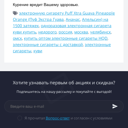
Курение вредит Вашему здоровью.
электронную сигарету Puff Xtra Guava Pineapple
Orange (Пуф Экстра Гуава
,
Ананас
,
Апельсин) на
1500 затяжек
,
одноразовая электронная сигарета
куви купить
,
недорого
,
россия
,
москва
,
челябинск
,
омск
,
купить оптом электронные сигареты HQD
,
электронные сигареты с доставкой
,
электронные
сигареты
,
куви
Хотите узнавать первым об акциях и скидках?
Подпишитесь на нашу рассылку и покупайте с выгодой!
Я прочитал
Вопрос-ответ
и согласен с условиями