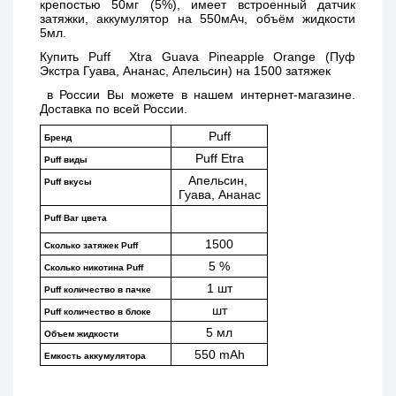
крепостью 50мг (5%), имеет встроенный датчик 
затяжки, аккумулятор на 550мАч, объём жидкости 
5мл.
Купить 
Puff  Xtra Guava Pineapple Orange (Пуф 
Экстра Гуава, Ананас, Апельсин) на 1500 затяжек 
 в России Вы можете в нашем интернет-магазине. 
Доставка по всей России. 
Puff
Бренд
Puff Etra
Puff виды
Апельсин, 
Puff вкусы
Гуава, Ананас
Puff Bar цвета
1500
Сколько затяжек Puff 
5 %
Сколько никотина Puff
1 шт
Puff количество в пачке
шт
Puff количество в блоке
5 мл
Объем жидкости
550 mAh
Емкость аккумулятора