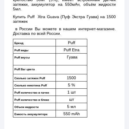
затяжки, аккумулятор на 550мАч, объём жидкости 
5мл.
Купить 
Puff  Xtra Guava (Пуф Экстра Гуава) на 1500 
затяжек 
 в России Вы можете в нашем интернет-магазине. 
Доставка по всей России. 
Puff
Бренд
Puff Etra
Puff виды
 Гуава
Puff вкусы
Puff Bar цвета
1500
Сколько затяжек Puff 
5 %
Сколько никотина Puff
1 шт
Puff количество в пачке
шт
Puff количество в блоке
5 мл
Объем жидкости
550 mAh
Емкость аккумулятора