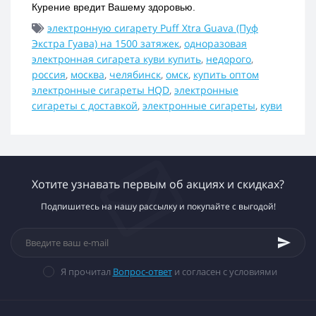
Курение вредит Вашему здоровью.
электронную сигарету Puff Xtra Guava (Пуф
Экстра Гуава) на 1500 затяжек
,
одноразовая
электронная сигарета куви купить
,
недорого
,
россия
,
москва
,
челябинск
,
омск
,
купить оптом
электронные сигареты HQD
,
электронные
сигареты с доставкой
,
электронные сигареты
,
куви
Хотите узнавать первым об акциях и скидках?
Подпишитесь на нашу рассылку и покупайте с выгодой!
Я прочитал
Вопрос-ответ
и согласен с условиями