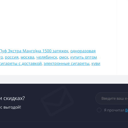
(Пуф Экстра Манго)на 1500 затяжек
,
одноразовая
го
,
россия
,
москва
,
челябинск
,
омск
,
купить оптом
сигареты с доставкой
,
электронные сигареты
,
куви
и скидках?
с выгодой!
Я прочитал
В