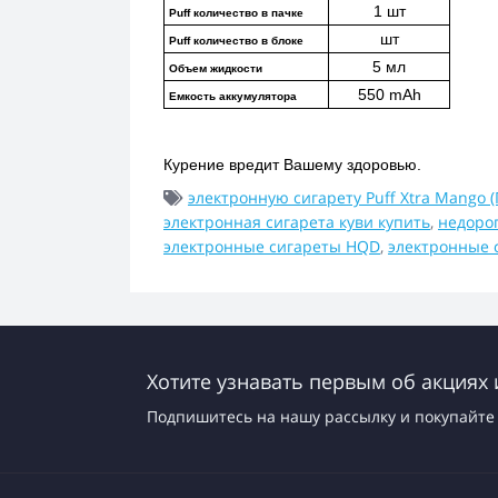
1 шт
Puff количество в пачке
шт
Puff количество в блоке
5 мл
Объем жидкости
550 mAh
Емкость аккумулятора
Курение вредит Вашему здоровью.
электронную сигарету Puff Xtra Mango 
электронная сигарета куви купить
,
недоро
электронные сигареты HQD
,
электронные 
Хотите узнавать первым об акциях 
Подпишитесь на нашу рассылку и покупайте 