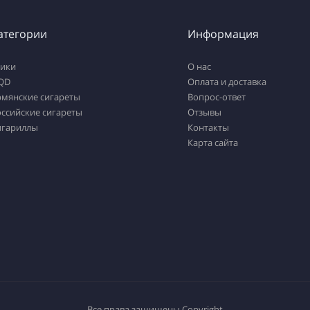
атегории
Информация
тики
О нас
QD
Оплата и доставка
рмянские сигареты
Вопрос-ответ
ссийские сигареты
Отзывы
игариллы
Контакты
Карта сайта
Все права защищены
Copyright