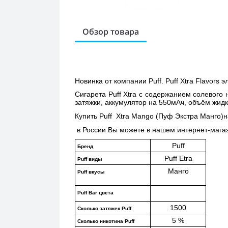
Обзор товара
Новинка от компании Puff. Puff Xtra Flavors 
Сигарета Puff Xtra с содержанием солевого 
затяжки, аккумулятор на 550мАч, объём жидк
Купить 
Puff  Xtra Mango (Пуф Экстра Манго)н
 в России Вы можете в нашем интернет-магаз
Puff
Бренд
Puff Etra
Puff виды
Манго
Puff вкусы
Puff Bar цвета
1500
Сколько затяжек Puff 
5 %
Сколько никотина Puff