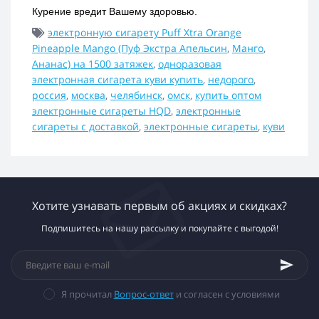
Курение вредит Вашему здоровью.
электронную сигарету Puff Xtra Orange
Pineapple Mango (Пуф Экстра Апельсин
,
Манго
,
Ананас) на 1500 затяжек
,
одноразовая
электронная сигарета куви купить
,
недорого
,
россия
,
москва
,
челябинск
,
омск
,
купить оптом
электронные сигареты HQD
,
электронные
сигареты с доставкой
,
электронные сигареты
,
куви
Хотите узнавать первым об акциях и скидках?
Подпишитесь на нашу рассылку и покупайте с выгодой!
Я прочитал
Вопрос-ответ
и согласен с условиями