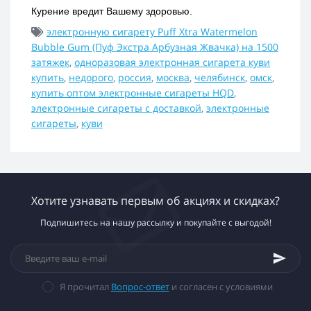
Курение вредит Вашему здоровью.
электронную сигарету Puff Xtra Watermelon
Bubble Gum (Пуф Экстра Арбузная Жвачка) на 1500
затяжек
,
одноразовая электронная сигарета куви
купить
,
недорого
,
россия
,
москва
,
челябинск
,
омск
,
купить оптом электронные сигареты HQD
,
электронные сигареты с доставкой
,
электронные
сигареты
,
куви
Хотите узнавать первым об акциях и скидках?
Подпишитесь на нашу рассылку и покупайте с выгодой!
Я прочитал
Вопрос-ответ
и согласен с условиями