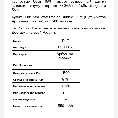
крепостью 50мг (5%), имеет встроенный датчик 
затяжки, аккумулятор на 550мАч, объём жидкости 
5мл.
Купить 
Puff Xtra Watermelon Bubble Gum (Пуф Экстра 
Арбузная Жвачка) на 1500 затяжек 
 в России Вы можете в нашем интернет-магазине. 
Доставка по всей России. 
Puff
Бренд
Puff Etra
Puff виды
Арбузная 
Puff вкусы
Жвачка 
Puff Bar цвета
1500
Сколько затяжек Puff 
5 %
Сколько никотина Puff
1 шт
Puff количество в пачке
шт
Puff количество в блоке
5 мл
Обьем жидкости
550 mAh
Емкость аккумулятора