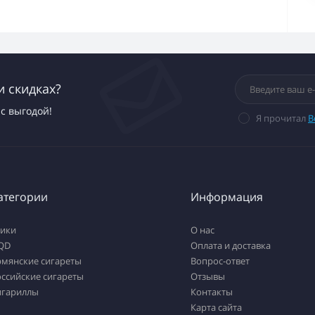
и скидках?
с выгодой!
Я прочитал
В
атегории
Информация
тики
О нас
QD
Оплата и доставка
рмянские сигареты
Вопрос-ответ
ссийские сигареты
Отзывы
игариллы
Контакты
Карта сайта