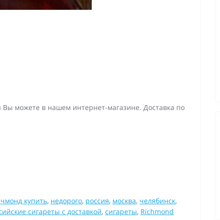
и Вы можете в нашем интернет-магазине. Доставка по
ичмонд купить
,
недорого
,
россия
,
москва
,
челябинск
,
сийские сигареты с доставкой
,
сигареты
,
Richmond