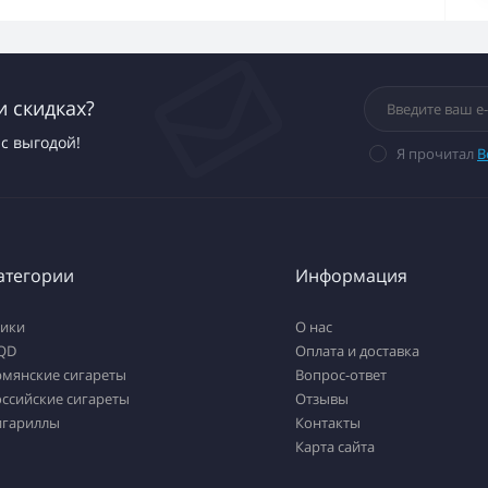
и скидках?
с выгодой!
Я прочитал
В
атегории
Информация
тики
О нас
QD
Оплата и доставка
рмянские сигареты
Вопрос-ответ
ссийские сигареты
Отзывы
игариллы
Контакты
Карта сайта