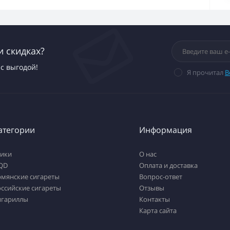
и скидках?
с выгодой!
Я прочитал
В
атегории
Информация
тики
О нас
QD
Оплата и доставка
рмянские сигареты
Вопрос-ответ
ссийские сигареты
Отзывы
игариллы
Контакты
Карта сайта