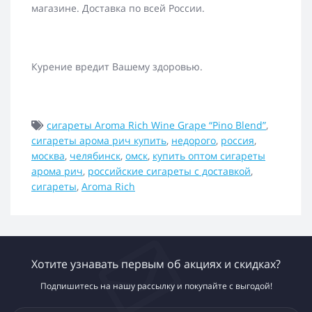
магазине. Доставка по всей России.
Курение вредит Вашему здоровью.
сигареты Aroma Rich Wine Grape “Pino Blend”
,
сигареты арома рич купить
,
недорого
,
россия
,
москва
,
челябинск
,
омск
,
купить оптом сигареты
арома рич
,
российские сигареты с доставкой
,
сигареты
,
Aroma Rich
Хотите узнавать первым об акциях и скидках?
Подпишитесь на нашу рассылку и покупайте с выгодой!