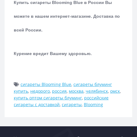
Купить сигареты Blooming Blue в России Вы
можете в нашем интернет-магазине.
Доставка по
всей России.
Курение вредит Вашему здоровью.
сигареты Blooming Blue
,
сигареты блуминг
купить
,
недорого
,
россия
,
москва
,
челябинск
,
омск
,
купить оптом сигареты блуминг
,
российские
сигареты с доставкой
,
сигареты
,
Blooming