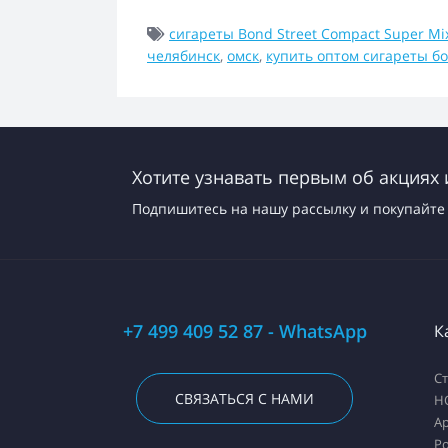
сигареты Bond Street Compact Super Mi
челябинск
,
омск
,
купить оптом сигареты б
Хотите узнавать первым об акциях 
Подпишитесь на нашу рассылку и покупайте 
+7 499 409 52 87 - WhatsApp
К
С
СВЯЗАТЬСЯ С НАМИ
H
А
Ро