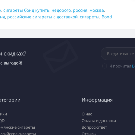
x
,
сигареты бонд купить
,
недорого
,
россия
,
москва
,
онд
,
российские сигареты с доставкой
,
сигареты
,
Bond
и скидках?
с выгодой!
Я прочитал
В
атегории
Информация
тики
О нас
QD
Оплата и доставка
рмянские сигареты
Вопрос-ответ
ссийские сигареты
Отзывы