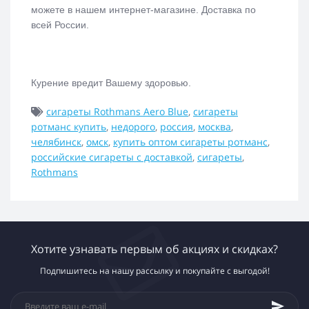
можете в нашем интернет-магазине. Доставка по
всей России.
Курение вредит Вашему здоровью.
сигареты Rothmans Aero Blue
,
сигареты
ротманс купить
,
недорого
,
россия
,
москва
,
челябинск
,
омск
,
купить оптом сигареты ротманс
,
российские сигареты с доставкой
,
сигареты
,
Rothmans
Хотите узнавать первым об акциях и скидках?
Подпишитесь на нашу рассылку и покупайте с выгодой!