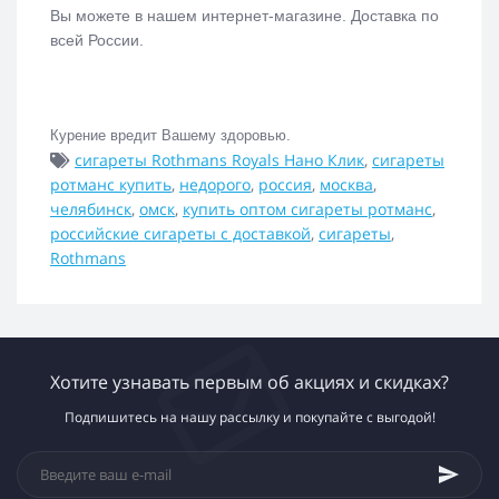
Вы можете в нашем интернет-магазине. Доставка по
всей России.
Курение вредит Вашему здоровью.
сигареты Rothmans Royals Нано Клик
,
сигареты
ротманс купить
,
недорого
,
россия
,
москва
,
челябинск
,
омск
,
купить оптом сигареты ротманс
,
российские сигареты с доставкой
,
сигареты
,
Rothmans
Хотите узнавать первым об акциях и скидках?
Подпишитесь на нашу рассылку и покупайте с выгодой!