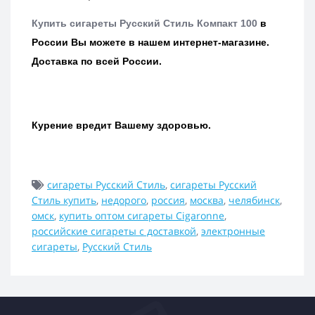
Купить сигареты Русский Стиль Компакт 100
в
России Вы можете в нашем интернет-магазине.
Доставка по всей России.
Курение вредит Вашему здоровью.
сигареты Русский Стиль
,
сигареты Русский
Стиль купить
,
недорого
,
россия
,
москва
,
челябинск
,
омск
,
купить оптом сигареты Cigaronne
,
российские сигареты с доставкой
,
электронные
сигареты
,
Русский Стиль