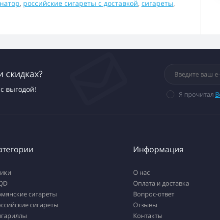
енатор
,
российские сигареты с доставкой
,
сигареты
,
и скидках?
с выгодой!
Я прочитал
В
атегории
Информация
тики
О нас
QD
Оплата и доставка
рмянские сигареты
Вопрос-ответ
ссийские сигареты
Отзывы
игариллы
Контакты