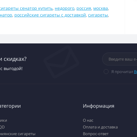
сигареты сенатор купить
,
недорого
,
россия
,
москва
,
енатор
,
российские сигареты с доставкой
,
сигареты
,
и скидках?
с выгодой!
Я прочитал
В
атегории
Информация
тики
О нас
QD
Оплата и доставка
рмянские сигареты
Вопрос-ответ