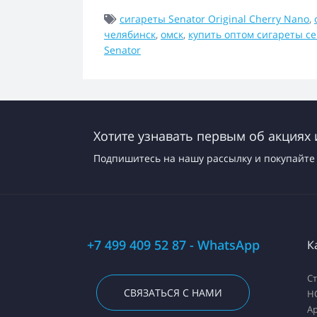
сигареты Senator Original Cherry Nano
,
челябинск
,
омск
,
купить оптом сигареты с
Senator
Хотите узнавать первым об акциях 
Подпишитесь на нашу рассылку и покупайте 
+7 499 409 52 87 - WhatsApp
К
С
СВЯЗАТЬСЯ С НАМИ
H
А