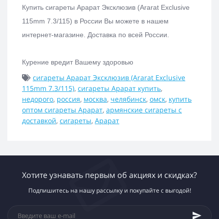
Купить с
игареты Арарат Эксклюзив (Ararat Exclusive
115mm 7.3/115)
в России Вы можете в нашем
интернет-магазине.
Доставка по всей России.
Курение вредит Вашему здоровью
сигареты Арарат Эксклюзив (Ararat Exclusive
115mm 7.3/115)
,
сигареты Арарат купить
,
недорого
,
россия
,
москва
,
челябинск
,
омск
,
купить
оптом сигареты Арарат
,
армянские сигареты с
доставкой
,
сигареты
,
Арарат
Хотите узнавать первым об акциях и скидках?
Подпишитесь на нашу рассылку и покупайте с выгодой!