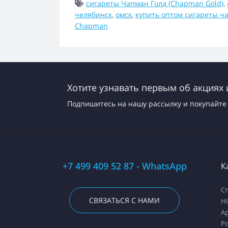
сигареты Чапман Голд (Chapman Gold)
,
челябинск
,
омск
,
купить оптом сигареты ч
Chapman
Хотите узнавать первым об акциях 
Подпишитесь на нашу рассылку и покупайте 
+7 499 409 52 87 - WhatsApp
К
С
СВЯЗАТЬСЯ С НАМИ
H
А
Ро