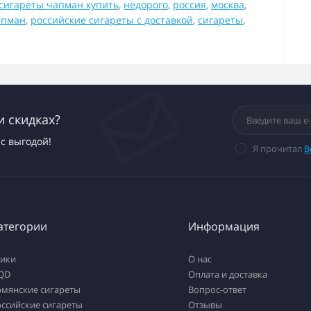
сигареты чапман купить
,
недорого
,
россия
,
москва
,
апман
,
российские сигареты с доставкой
,
сигареты
,
и скидках?
с выгодой!
Я прочитал
В
атегории
Информация
тики
О нас
QD
Оплата и доставка
рмянские сигареты
Вопрос-ответ
ссийские сигареты
Отзывы