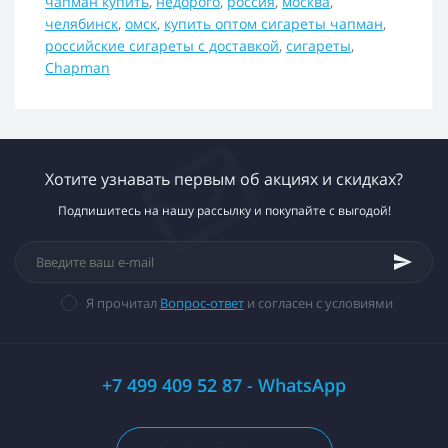
чапман купить
,
недорого
,
россия
,
москва
,
челябинск
,
омск
,
купить оптом сигареты чапман
,
российские сигареты с доставкой
,
сигареты
,
Chapman
Хотите узнавать первым об акциях и скидках?
Подпишитесь на нашу рассылку и покупайте с выгодой!
Я прочитал
Вопрос-ответ
и согласен с условиями
+7 499 409 52 87 - WhatsApp