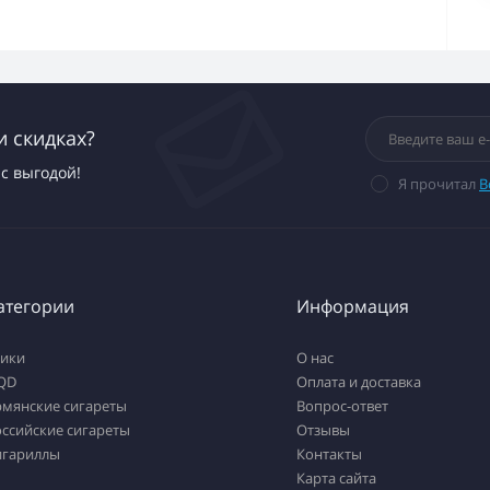
и скидках?
с выгодой!
Я прочитал
В
атегории
Информация
тики
О нас
QD
Оплата и доставка
рмянские сигареты
Вопрос-ответ
ссийские сигареты
Отзывы
игариллы
Контакты
Карта сайта