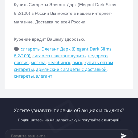
Купить
Сигареты Элегант Дарк (Elegant Dark Slims
6.2/100)
в России Вы можете в нашем интернет-
магазине.
Доставка по всей России.
Курение вредит Вашему здоровью.
сигареты Элегант Дарк (Elegant Dark Slims
6.2/100)
,
сигареты элегант купить
,
недорого
,
россия
,
москва
,
челябинск
,
омск
,
купить оптом
сигареты
,
армянские сигареты с доставкой
,
сигареты
,
элегант
Хотите узнавать первым об акциях и скидках?
Подпишитесь на нашу рассылку и покупайте с выгодой!