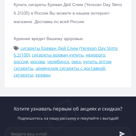
Купить с
игареты Ереван Дей Слим (Yerevan Day Slims
6.2/100)
в России Вы можете в нашем интернет-
магазине.
Доставка по всей России.
Курение вредит Вашему здоровью.
сигареты Ереван Дей Слим (Yerevan Day Slims
6.2/100)
,
сигареты ереван купить
,
недорого
,
россия
,
москва
,
челябинск
,
омск
,
купить оптом
сигареты
,
армянские сигареты с доставкой
,
сигареты
,
ереван
Хотите узнавать первым об акциях и скидках?
Подпишитесь на нашу рассылку и покупайте с выгодой!