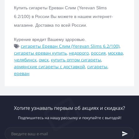
Купить с
игареты Ереван Слим (Yerevan Slims
6.2/100)
в России Вы можете в нашем интернет-
магазине.
Доставка по всей России.
Курение вредит Вашему здоровью.
сигареты Ереван Слим (Yerevan Slims 6.2/100)
,
сигареты ереван купить
,
недорого
,
россия
,
москва
,
челябинск
,
омск
,
купить оптом сигареты
,
армянские сигареты с доставкой
,
сигареты
,
ереван
Хотите узнавать первым об акциях и скидках?
Подпишитесь на нашу рассылку и покупайте с выгодой!