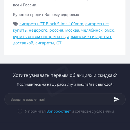
всей России.
Курение вредит Вашему здоровью.
сигареты GT Black Slims 100mm
,
сигареты гт
купить
,
недорого
,
россия
,
москва
,
челябинск
,
омск
,
купить оптом сигареты гт
,
армянские сигареты с
доставкой
,
сигареты
,
GT
Хотите узнавать первым об акциях и скидках?
Подпишитесь на нашу рассылку и покупайте с выгодой!
Я прочитал
Вопрос-ответ
и согласен с условиями