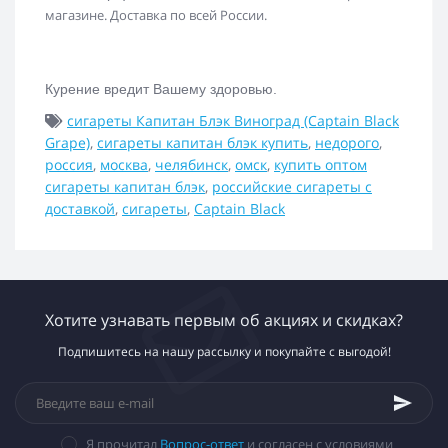
магазине. Доставка по всей России.
Курение вредит Вашему здоровью.
сигареты Капитан Блэк Виноград (Captain Black
Grape)
,
сигареты капитан блэк купить
,
недорого
,
россия
,
москва
,
челябинск
,
омск
,
купить оптом
сигареты капитан блэк
,
российские сигареты с
доставкой
,
сигареты
,
Captain Black
Хотите узнавать первым об акциях и скидках?
Подпишитесь на нашу рассылку и покупайте с выгодой!
Я прочитал
Вопрос-ответ
и согласен с условиями