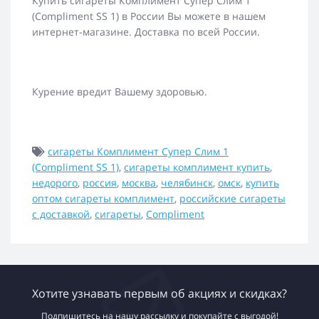
Купить сигареты Комплимент Супер Слим 1
(Compliment SS 1) в России Вы можете в нашем
интернет-магазине. Доставка по всей России.
Курение вредит Вашему здоровью.
сигареты Комплимент Супер Слим 1
(Compliment SS 1)
,
сигареты комплимент купить
,
недорого
,
россия
,
москва
,
челябинск
,
омск
,
купить
оптом сигареты комплимент
,
российские сигареты
с доставкой
,
сигареты
,
Compliment
Хотите узнавать первым об акциях и скидках?
Подпишитесь на нашу рассылку и покупайте с выгодой!