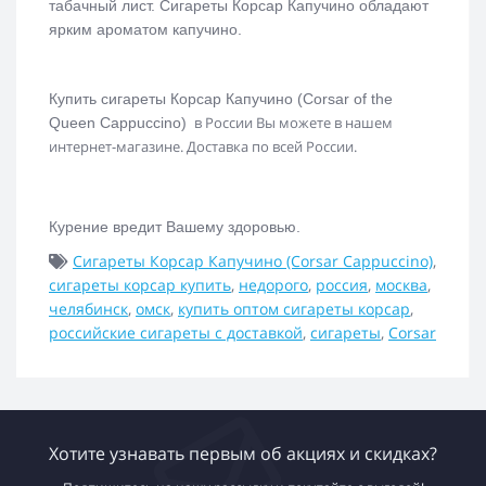
табачный лист. Сигареты Корсар Капучино обладают
ярким ароматом капучино.
Купить сигареты Корсар Капучино (
Corsar of the
в России Вы можете в нашем
Queen Cappuccino)
интернет-магазине. Доставка по всей России.
Курение вредит Вашему здоровью.
Сигареты Корсар Капучино (Corsar Cappuccino)
,
сигареты корсар купить
,
недорого
,
россия
,
москва
,
челябинск
,
омск
,
купить оптом сигареты корсар
,
российские сигареты с доставкой
,
сигареты
,
Corsar
Хотите узнавать первым об акциях и скидках?