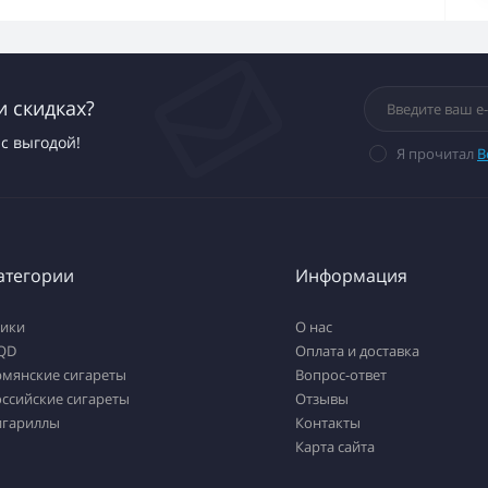
и скидках?
с выгодой!
Я прочитал
В
атегории
Информация
тики
О нас
QD
Оплата и доставка
рмянские сигареты
Вопрос-ответ
ссийские сигареты
Отзывы
игариллы
Контакты
Карта сайта