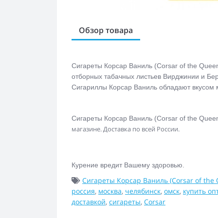
Обзор товара
Сигареты Корсар Ваниль (Corsar of the Queen
отборных табачных листьев Вирджинии и Бер
Сигариллы Корсар Ваниль обладают вкусом 
Сигареты Корсар Ваниль (Corsar of the Queen
магазине. Доставка по всей России.
Курение вредит Вашему здоровью.
Сигареты Корсар Ваниль (Corsar of the 
россия
,
москва
,
челябинск
,
омск
,
купить оп
доставкой
,
сигареты
,
Corsar