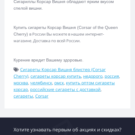
Сигариллы Корсар Вишня обладают ярким вкусом
спелой вишни.
Купить сигареты Корсар Вишня (
Corsar of the Queen
в России Вы можете в нашем интернет-
Cherry)
магазине. Доставка по всей России.
Курение вредит Вашему здоровью.
Сигареты Корсар Вишня блистер (Corsar
Cherry)
,
сигареты корсар купить
,
недорого
,
россия
,
москва
,
челябинск
,
омск
,
купить оптом сигареты
корсар
,
российские сигареты с доставкой
,
сигареты
,
Corsar
Хотите узнавать первым об акциях и скидках?