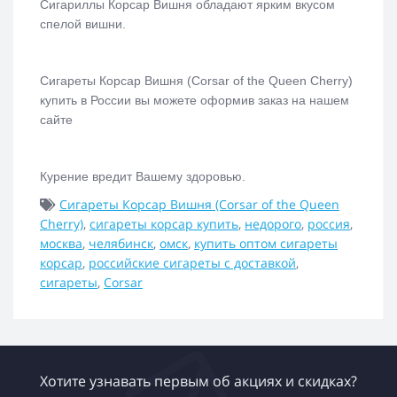
Сигариллы Корсар Вишня обладают ярким вкусом
спелой вишни.
Сигареты Корсар Вишня (Corsar of the Queen Cherry)
купить
в России вы можете оформив заказ на нашем
сайте
Курение вредит Вашему здоровью.
Сигареты Корсар Вишня (Corsar of the Queen
Cherry)
,
сигареты корсар купить
,
недорого
,
россия
,
москва
,
челябинск
,
омск
,
купить оптом сигареты
корсар
,
российские сигареты с доставкой
,
сигареты
,
Corsar
Хотите узнавать первым об акциях и скидках?