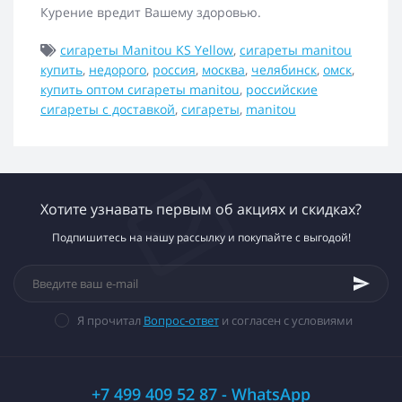
Курение вредит Вашему здоровью.
сигареты Manitou KS Yellow
,
сигареты manitou
купить
,
недорого
,
россия
,
москва
,
челябинск
,
омск
,
купить оптом сигареты manitou
,
российские
сигареты с доставкой
,
сигареты
,
manitou
Хотите узнавать первым об акциях и скидках?
Подпишитесь на нашу рассылку и покупайте с выгодой!
Я прочитал
Вопрос-ответ
и согласен с условиями
+7 499 409 52 87 - WhatsApp