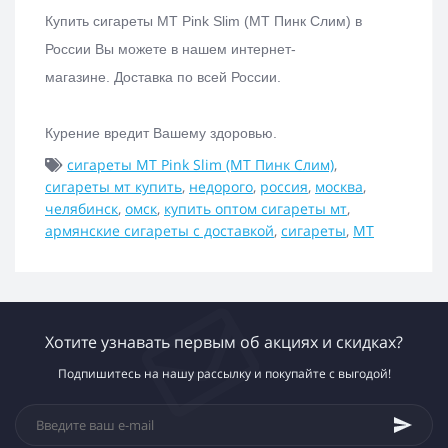
Купить с
игареты MT Pink Slim (МТ Пинк Слим)
в
России Вы можете в нашем интернет-
магазине.
Доставка по всей России.
Курение вредит Вашему здоровью.
сигареты MT Pink Slim (МТ Пинк Слим)
,
сигареты мт купить
,
недорого
,
россия
,
москва
,
челябинск
,
омск
,
купить оптом сигареты мт
,
армянские сигареты с доставкой
,
сигареты
,
MT
Хотите узнавать первым об акциях и скидках?
Подпишитесь на нашу рассылку и покупайте с выгодой!