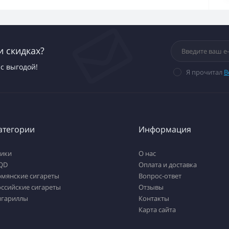
и скидках?
с выгодой!
Я прочитал
В
атегории
Информация
тики
О нас
QD
Оплата и доставка
рмянские сигареты
Вопрос-ответ
ссийские сигареты
Отзывы
игариллы
Контакты
Карта сайта