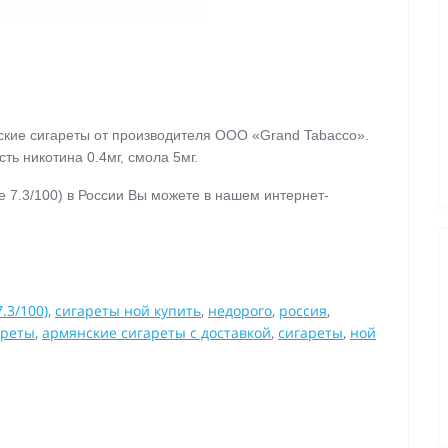
ские сигареты от производителя ООО «Grand Tabacco».
ть никотина 0.4мг, смола 5мг.
e 7.3/100)
в России Вы можете в нашем интернет-
.3/100)
,
сигареты ной купить
,
недорого
,
россия
,
ареты
,
армянские сигареты с доставкой
,
сигареты
,
ной