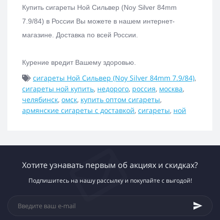
Купить с
игареты Ной Сильвер (Noy Silver 84mm
7.9/84)
в России Вы можете в нашем интернет-
магазине.
Доставка по всей России.
Курение вредит Вашему здоровью.
сигареты Ной Сильвер (Noy Silver 84mm 7.9/84)
,
сигареты ной купить
,
недорого
,
россия
,
москва
,
челябинск
,
омск
,
купить оптом сигареты
,
армянские сигареты с доставкой
,
сигареты
,
ной
Хотите узнавать первым об акциях и скидках?
Подпишитесь на нашу рассылку и покупайте с выгодой!