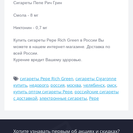
Сигареты Пепе Рич Грин
Смола - 8 мг
Никтонин - 0,7 мг
Купить сигареты Pepe Rich Green
в России Вы
можете в нашем интернет-магазине. Доставка по
всей России.
Курение вредит Вашему здоровью.
сигареты Pepe Rich Green
,
сигареты Cigaronne
купить
,
недорого
,
россия
,
москва
,
челябинск
,
омск
,
купить оптом сигареты Pepe
,
российские сигареты
с доставкой
,
электронные сигареты
,
Pepe
Хотите узнавать первым об акциях и скидках?