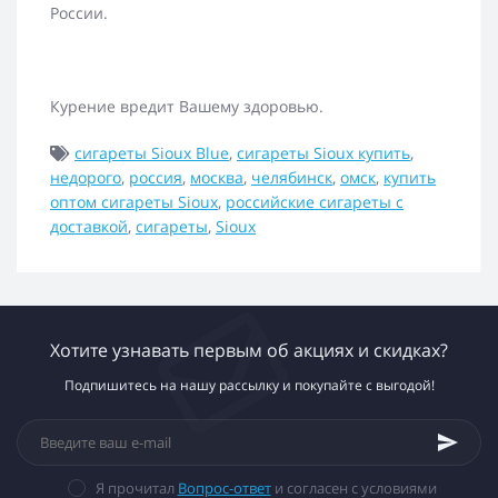
России.
Курение вредит Вашему здоровью.
сигареты Sioux Blue
,
сигареты Sioux купить
,
недорого
,
россия
,
москва
,
челябинск
,
омск
,
купить
оптом сигареты Sioux
,
российские сигареты с
доставкой
,
сигареты
,
Sioux
Хотите узнавать первым об акциях и скидках?
Подпишитесь на нашу рассылку и покупайте с выгодой!
Я прочитал
Вопрос-ответ
и согласен с условиями